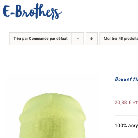
Passer
au
contenu
Trier par
Commande par défaut
Montrer
48 produit
Bonnet fl
20,88
€
HT
100% acry