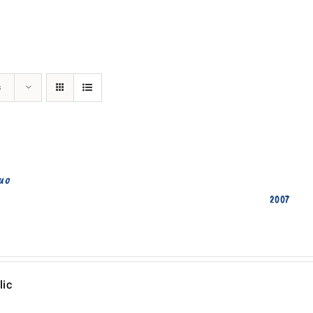
s
uo
2007
lic