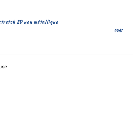
stretch 2D non métallique
4047
 use