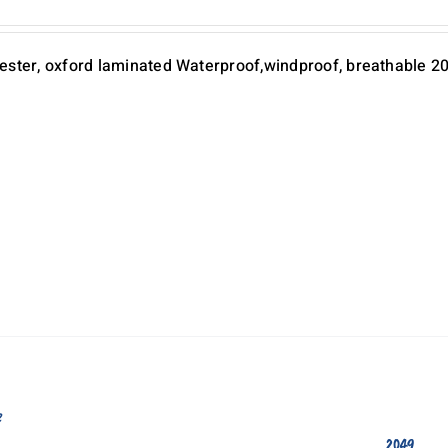
de
prix :
ester, oxford laminated Waterproof,windproof, breathable 2
16,60 €
à
21,06 €
e
2049