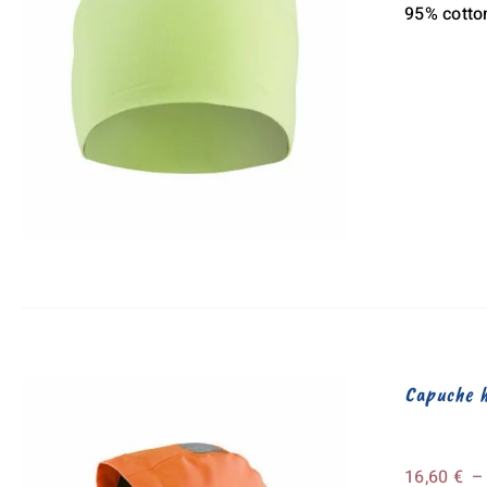
95% cotto
Capuche h
16,60
€