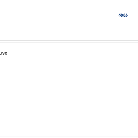
4006
 use