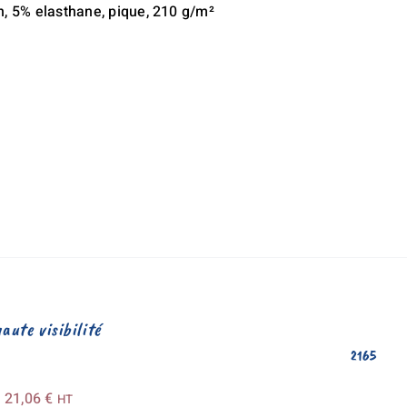
n, 5% elasthane, pique, 210 g/m²
aute visibilité
2165
Plage
–
21,06
€
HT