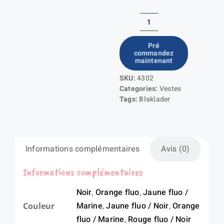
quantité
de
Pré
commandez
Veste
maintenant
de
SKU:
4302
pluie
Categories:
Vestes
HV
Tags:
Blaklader
Niveau
2
Informations complémentaires
Avis (0)
Informations complémentaires
Noir
,
Orange fluo
,
Jaune fluo /
Marine
,
Jaune fluo / Noir
,
Orange
Couleur
fluo / Marine
,
Rouge fluo / Noir