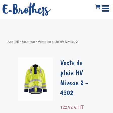
Passer
au
contenu
Accueil
/
Boutique
/
Veste de pluie HV Niveau 2
Veste de
pluie HV
Niveau 2
-
4302
HT
122,92
€