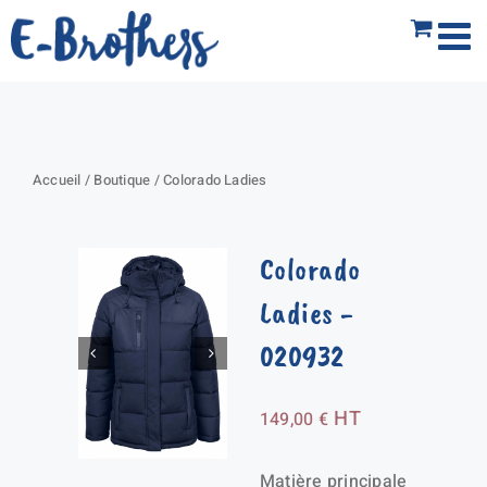
Passer
au
contenu
Accueil
/
Boutique
/
Colorado Ladies
Colorado
Ladies
-
020932
HT
149,00
€
Matière principale