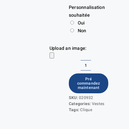
Personnalisation
souhaitée
Oui
Non
Upload an image:
quantité
de
Pré
commandez
Colorado
maintenant
Ladies
SKU:
020932
Categories:
Vestes
Tags:
Clique