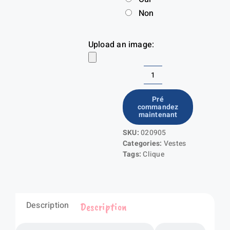
Non
Upload an image:
quantité
de
Pré
commandez
Hudson
maintenant
Junior
SKU:
020905
Categories:
Vestes
Tags:
Clique
Description
Description