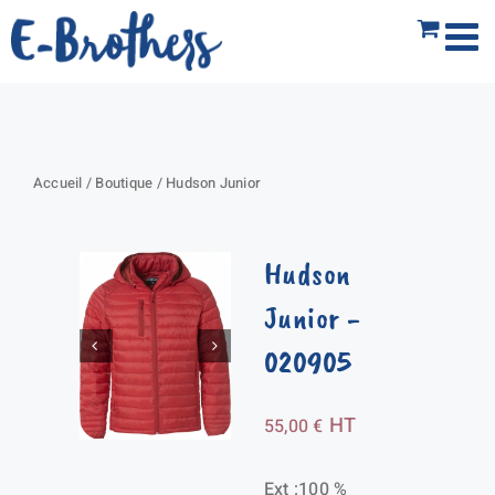
Passer
au
contenu
Accueil
/
Boutique
/
Hudson Junior
Hudson
Junior
-
020905
HT
55,00
€
Ext :100 %