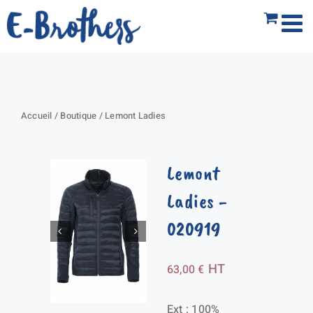
Passer
au
contenu
Accueil
/
Boutique
/
Lemont Ladies
Lemont
Ladies
-
020919
HT
63,00
€
Ext : 100%