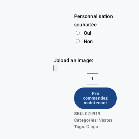
Personnalisation
souhaitée
Oui
Non
Upload an image:
quantité
de
Pré
commandez
Lemont
maintenant
Ladies
SKU:
020919
Categories:
Vestes
Tags:
Clique