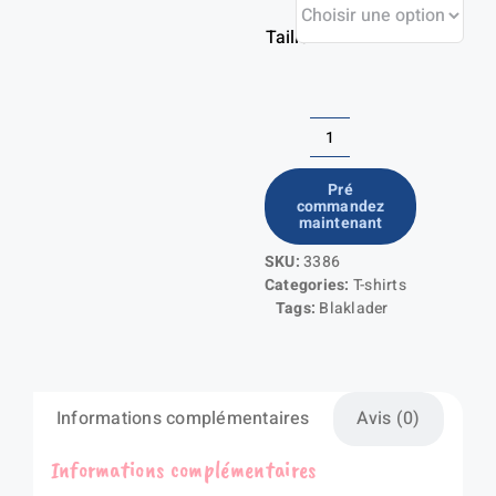
Taille
quantité
de
Pré
commandez
T-
maintenant
shirt
SKU:
3386
anti-
Categories:
T-shirts
UV
Tags:
Blaklader
Haute-
Visibilité
Informations complémentaires
Avis (0)
Informations complémentaires