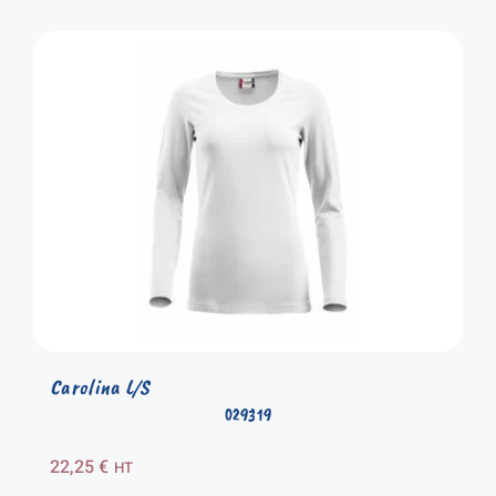
Carolina L/S
029319
22,25
€
HT