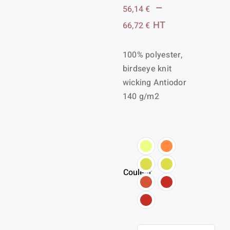
–
56,14
€
Plage
HT
66,72
€
de
100% polyester,
prix :
birdseye knit
56,14 €
wicking Antiodor
à
140 g/m2
66,72 €
Couleur