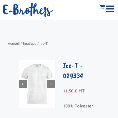
Passer
au
contenu
Accueil
/
Boutique
/
Ice-T
Ice-T
-
029334
HT
11,50
€
100% Polyester.