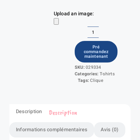
Upload an image:
quantité
de
Pré
commandez
Ice-
maintenant
T
SKU:
029334
Categories:
T-shirts
Tags:
Clique
Description
Description
Informations complémentaires
Avis (0)