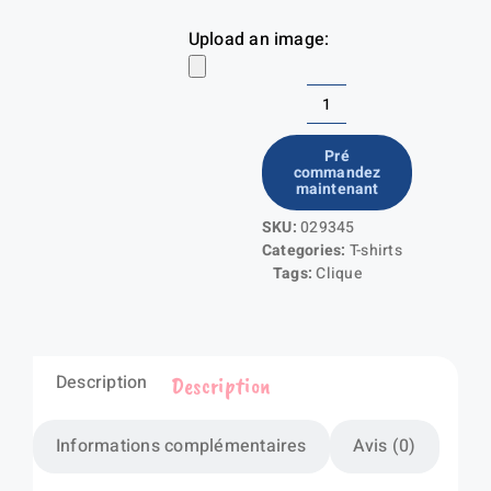
Upload an image:
quantité
de
Pré
commandez
Neon-
maintenant
T
SKU:
029345
Categories:
T-shirts
Tags:
Clique
Description
Description
Informations complémentaires
Avis (0)