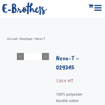
Passer
au
contenu
Accueil
/
Boutique
/
Neon-T
Neon-T
-
029345
HT
7,30
€
100% polyester
touché coton