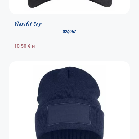
Flexifit Cap
024067
10,50
€
HT