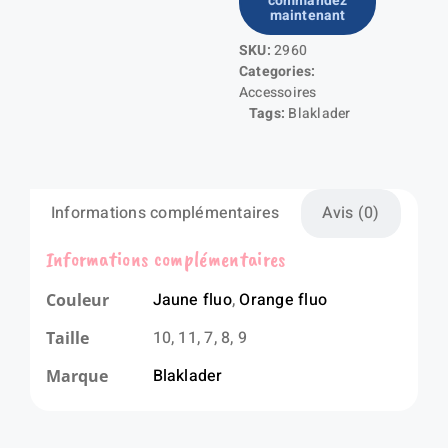
commandez
Gants
maintenant
artisan
SKU:
2960
doublés
Categories:
-
Accessoires
latex
Tags:
Blaklader
trempé
Informations complémentaires
Avis (0)
Informations complémentaires
Jaune fluo
,
Orange fluo
Couleur
10, 11, 7, 8, 9
Taille
Blaklader
Marque