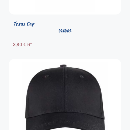
Texas Cap
024065
3,80
€
HT