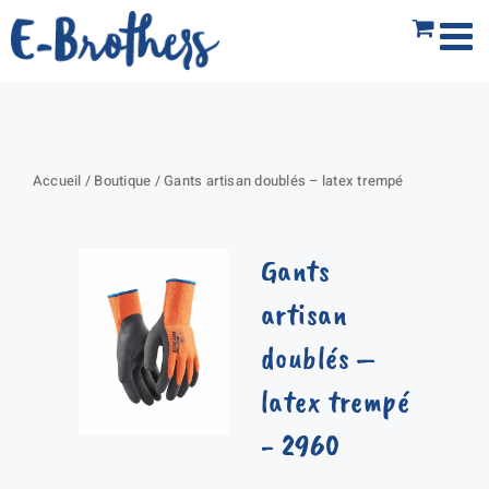
Passer
au
contenu
Accueil
/
Boutique
/
Gants artisan doublés – latex trempé
Gants
artisan
doublés –
latex trempé
- 2960