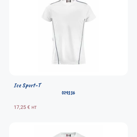
Ice Sport-T
029336
17,25
€
HT