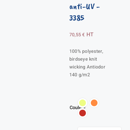
anti-UV
-
3385
HT
70,55
€
100% polyester,
birdseye knit
wicking Antiodor
140 g/m2
Couleur