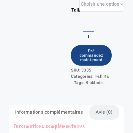
Taille
quantité
de
Pré
commandez
T-
maintenant
shirt
SKU:
3385
manches
Categories:
T-shirts
longues
Tags:
Blaklader
col
V
haute
Informations complémentaires
Avis (0)
visibilité
anti-
Informations complémentaires
UV