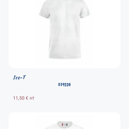
Ice-T
029334
11,50
€
HT