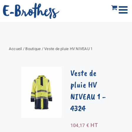
Passer
au
contenu
Accueil
/
Boutique
/
Veste de pluie HV NIVEAU 1
Veste de
pluie HV
NIVEAU 1
-
4324
HT
104,17
€