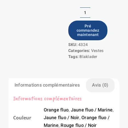
quantité
de
Pré
commandez
Veste
maintenant
de
SKU:
4324
pluie
Categories:
Vestes
HV
Tags:
Blaklader
NIVEAU
1
Informations complémentaires
Avis (0)
Informations complémentaires
Orange fluo
,
Jaune fluo / Marine
,
Jaune fluo / Noir
,
Orange fluo /
Couleur
Marine
,
Rouge fluo / Noir