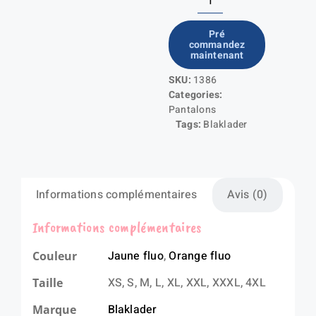
quantité
de
Pré
commandez
Cotte
maintenant
de
SKU:
1386
pluie
Categories:
HV
Pantalons
niveau
Tags:
Blaklader
3
Informations complémentaires
Avis (0)
Informations complémentaires
Jaune fluo
,
Orange fluo
Couleur
XS, S, M, L, XL, XXL, XXXL, 4XL
Taille
Blaklader
Marque