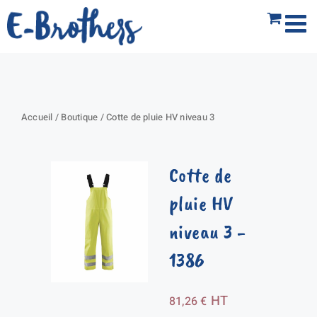
Passer
au
contenu
Accueil
/
Boutique
/
Cotte de pluie HV niveau 3
Cotte de
pluie HV
niveau 3
-
1386
HT
81,26
€