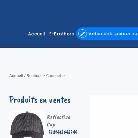
Passer
au
contenu
Vêtements personnal
Accueil
E-Brothers
Accueil
/
Boutique
/
Casquette
Produits en ventes
Reflective
Cap
7332413643240