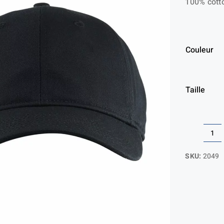
100% cott
Couleur
Taille
qua
de
SKU:
2049
Ca