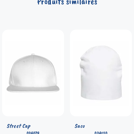
Produits similaires
Street Cap
Saco
024079
024130