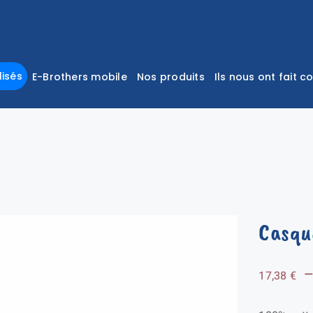
isés
E-Brothers mobile
Nos produits
Ils nous ont fait c
Casqu
17,38
€