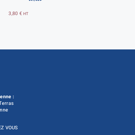
3,80
€
HT
enne :
Terras
nne
EZ VOUS