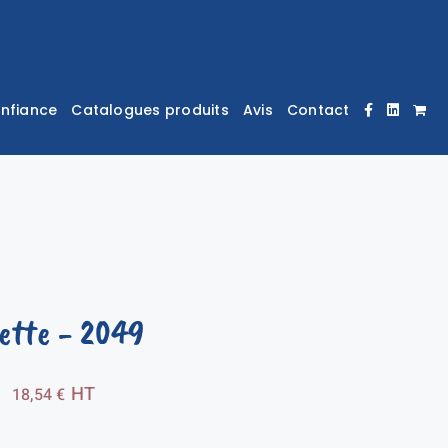
onfiance
Catalogues produits
Avis
Contact
ette
- 2049
Plage
–
HT
18,54
€
de