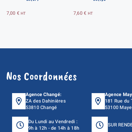
7,00
€
7,60
€
HT
HT
Nos Coordonnées
Agence Changé:
Agence May
ZA des Dahinières
181 Rue du 
53810 Changé
53100 Maye
Du Lundi au Vendredi :
SUR REND
9h à 12h - de 14h à 18h