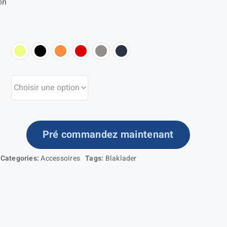
on
prix :
17,38 €
à
18,54 €
Pré commandez maintenant
ntité
Categories:
Accessoires
Tags:
Blaklader
squette