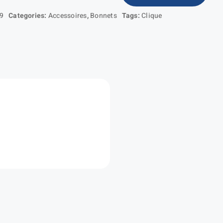
de
Hubert
9
Categories:
Accessoires
,
Bonnets
Tags:
Clique
Patch