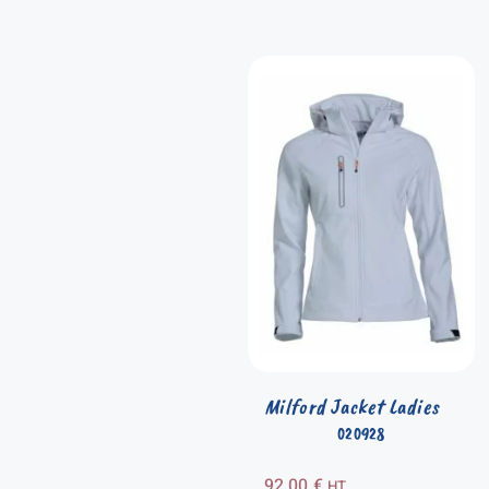
Milford Jacket Ladies
020928
92,00
€
HT