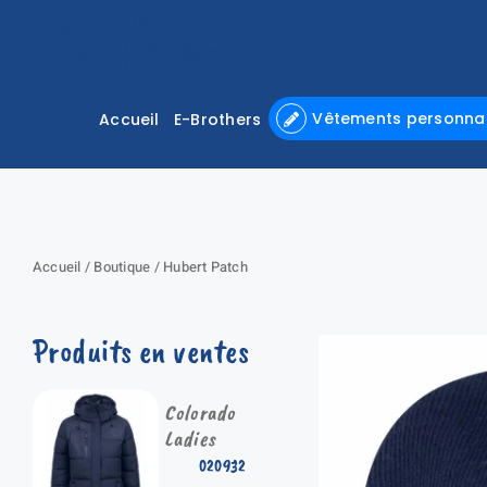
Passer
au
contenu
Vêtements personnal
Accueil
E-Brothers
Accueil
/
Boutique
/
Hubert Patch
Produits en ventes
Colorado
Ladies
020932