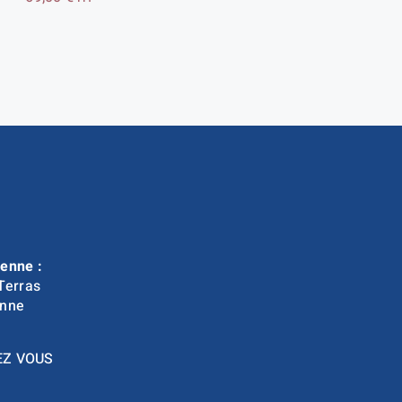
enne :
Terras
nne
EZ VOUS