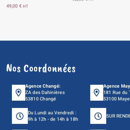
49,00
€
HT
Nos Coordonnées
Agence Changé:
Agence May
ZA des Dahinières
181 Rue du 
53810 Changé
53100 Maye
Du Lundi au Vendredi :
SUR REND
9h à 12h - de 14h à 18h