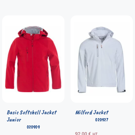
Basic Softshell Jacket
Milford Jacket
Junior
020927
020909
92,00
€
HT