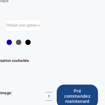
lique
isation souhaitée
Pré
 image:
commandez
quantité
maintenant