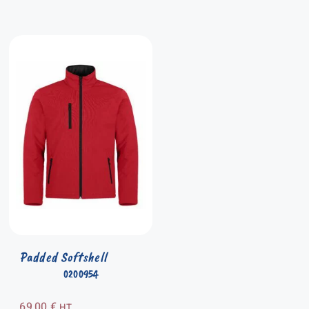
Padded Softshell
0200954
69,00
€
HT