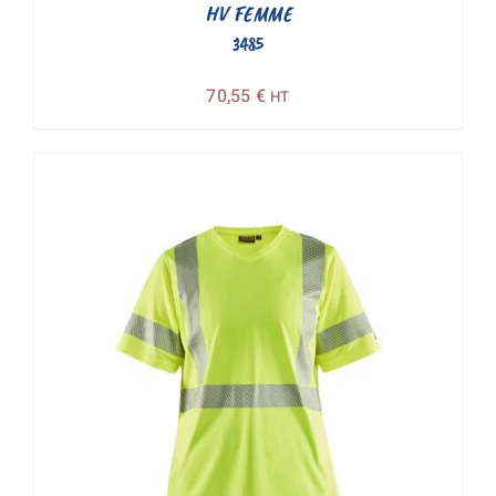
HV FEMME
3485
70,55
€
HT