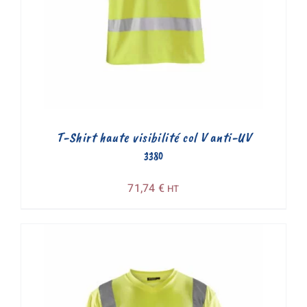
T-Shirt haute visibilité col V anti-UV
3380
71,74
€
HT