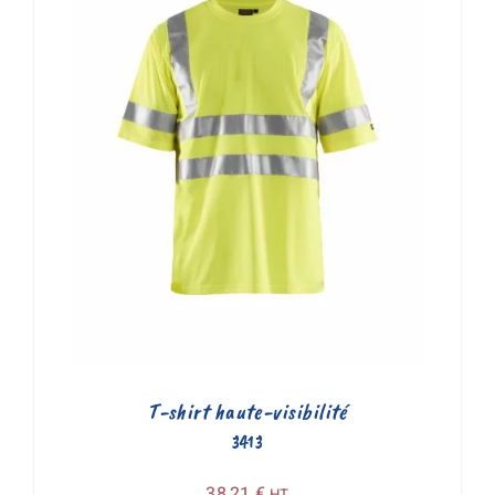
T-shirt haute-visibilité
3413
38,21
€
HT