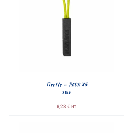
Tirette – PACK X5
2155
8,28
€
HT