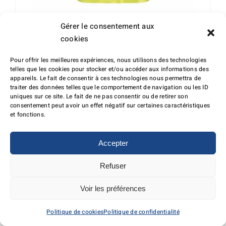
Gérer le consentement aux
cookies
T-shirt anti-UV Haute-Visibilité
Pour offrir les meilleures expériences, nous utilisons des technologies
telles que les cookies pour stocker et/ou accéder aux informations des
3386
appareils. Le fait de consentir à ces technologies nous permettra de
traiter des données telles que le comportement de navigation ou les ID
Plage
56,14
€
–
66,72
€
HT
uniques sur ce site. Le fait de ne pas consentir ou de retirer son
consentement peut avoir un effet négatif sur certaines caractéristiques
de
et fonctions.
prix :
56,14 €
Accepter
à
66,72 €
Refuser
Voir les préférences
Politique de cookies
Politique de confidentialité