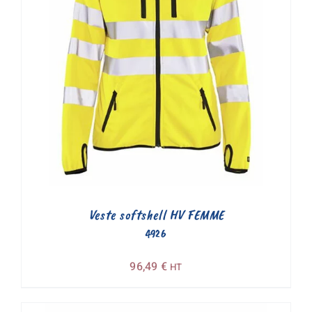
Veste softshell HV FEMME
4926
96,49
€
HT