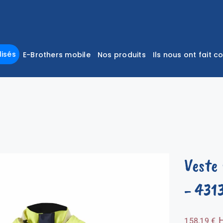
isés
E-Brothers mobile
Nos produits
Ils nous ont fait c
Veste
- 431
158,19
€