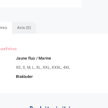
fl
plu
ni
2
ires
Avis (0)
mentaires
Jaune fluo / Marine
XS, S, M, L, XL, XXL, XXXL, 4XL
Blaklader