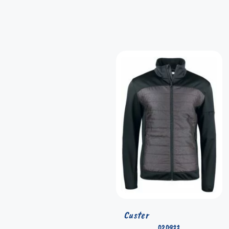
Custer
020933