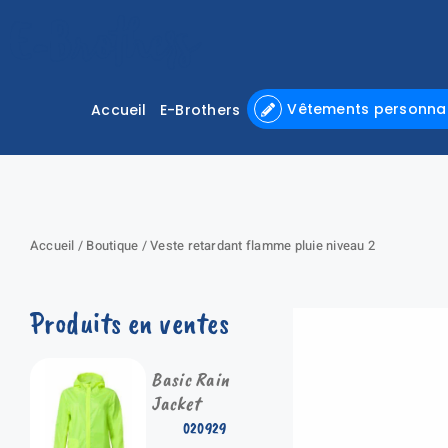
Passer
au
contenu
Vêtements personnal
Accueil
E-Brothers
Accueil
/
Boutique
/
Veste retardant flamme pluie niveau 2
Produits en ventes
Basic Rain
Jacket
020929