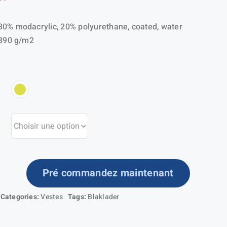
30% modacrylic, 20% polyurethane, coated, water
 390 g/m2
Pré commandez maintenant
ntité
Categories:
Vestes
Tags:
Blaklader
ste
ardant