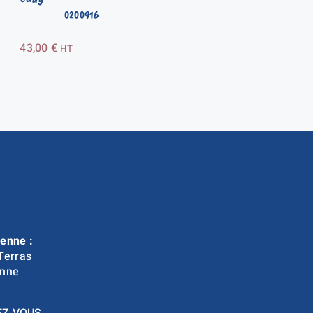
0200916
43,00
€
HT
enne :
Terras
nne
EZ VOUS