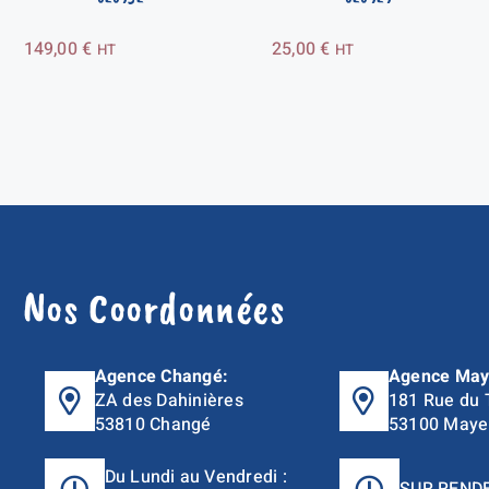
149,00
€
25,00
€
HT
HT
Nos Coordonnées
Agence Changé:
Agence May
ZA des Dahinières
181 Rue du 
53810 Changé
53100 Maye
Du Lundi au Vendredi :
SUR REND