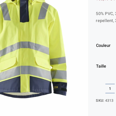
50% PVC, 
repellent,
Couleur
Taille
qua
de
SKU:
4313
Ve
ret