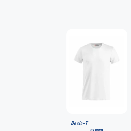
Basic-T
029030