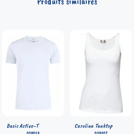
Produits similaires
Basic Active-T
Carolina Tanktop
029038
029307