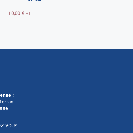
10,00
€
HT
enne :
Terras
nne
EZ VOUS