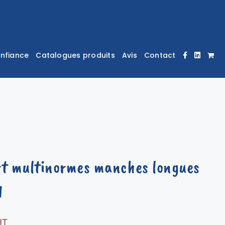
onfiance
Catalogues produits
Avis
Contact
rt multinormes manches longues
1
HT