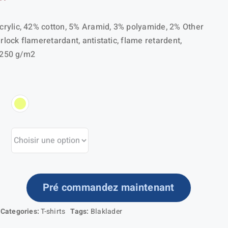
rylic, 42% cotton, 5% Aramid, 3% polyamide, 2% Other
erlock flameretardant, antistatic, flame retardent,
, 250 g/m2
Pré commandez maintenant
ntité
Categories:
T-shirts
Tags:
Blaklader