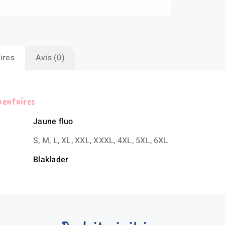
shi
mu
ma
lo
ires
Avis (0)
mentaires
Jaune fluo
S, M, L, XL, XXL, XXXL, 4XL, 5XL, 6XL
Blaklader