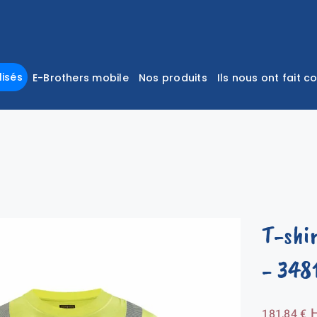
isés
E-Brothers mobile
Nos produits
Ils nous ont fait c
T-shi
- 348
181,84
€