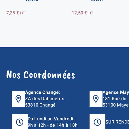
7,25
€
12,50
€
HT
HT
Nos Coordonnées
Agence Changé:
Agence May
ZA des Dahinières
181 Rue du 
53810 Changé
53100 Maye
Du Lundi au Vendredi :
SUR REND
9h à 12h - de 14h à 18h