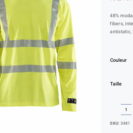
48% modac
fibers, int
antistatic
Couleur
Taille
qua
de
SKU:
3481
T-