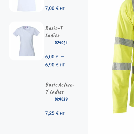
7,00
€
HT
Basic-T
Ladies
029031
6,00
€
–
Plage
6,90
€
HT
de
prix :
Basic Active-
6,00 €
T Ladies
à
029039
6,90 €
7,25
€
HT