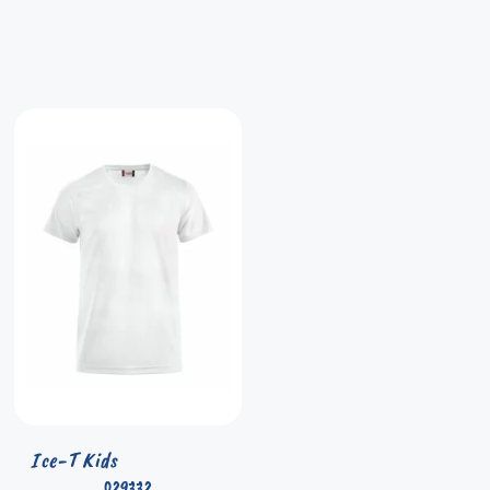
Ice-T Kids
029332