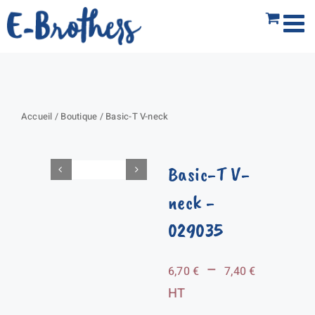
Passer
au
contenu
Accueil
/
Boutique
/
Basic-T V-neck
Basic-T V-
neck
-
029035
Plage
–
6,70
€
7,40
€
de
HT
prix :