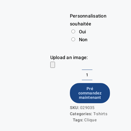
Personnalisation
souhaitée
Oui
Non
Upload an image:
quantité
de
Pré
commandez
Basic-
maintenant
T
SKU:
029035
V-
Categories:
T-shirts
neck
Tags:
Clique