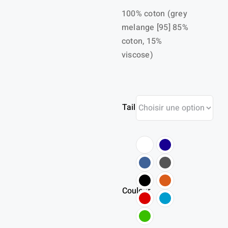
100% coton (grey
6,70 €
melange [95] 85%
à
coton, 15%
7,40 €
viscose)
Taille
Couleur