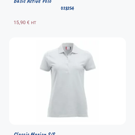
Basic Active Polo
028254
15,90
€
HT
Classic Marion S/S