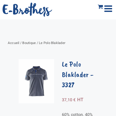
Passer
au
contenu
Accueil
/
Boutique
/
Le Polo Blaklader
Le Polo
Blaklader
-
3327
HT
37,10
€
60% cotton, 40%