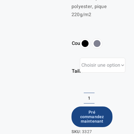
polyester, pique
220g/m2
Couleur
Taille
quantité
de
Pré
commandez
Le
maintenant
Polo
SKU:
3327
Blaklader