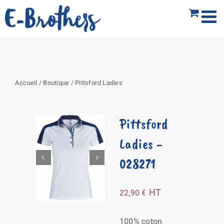
Passer
au
contenu
Accueil
/
Boutique
/
Pittsford Ladies
Pittsford
Ladies
-
028271
HT
22,90
€
100% coton