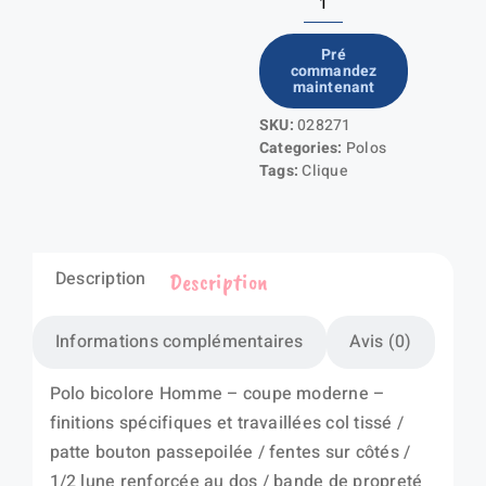
quantité
de
Pré
commandez
Pittsford
maintenant
Ladies
SKU:
028271
Categories:
Polos
Tags:
Clique
Description
Description
Informations complémentaires
Avis (0)
Polo bicolore Homme – coupe moderne –
finitions spécifiques et travaillées col tissé /
patte bouton passepoilée / fentes sur côtés /
1/2 lune renforcée au dos / bande de propreté