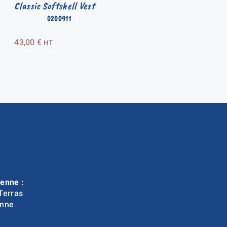
Classic Softshell Vest
0200911
43,00
€
HT
enne :
Terras
nne