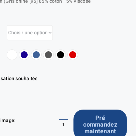
 (Gris chiné [95] 85% coton 15% viscose
isation souhaitée
Pré
 image:
commandez
quantité
maintenant