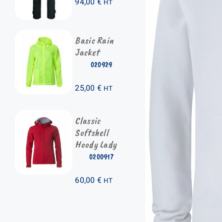
94,00
€
HT
Basic Rain
Jacket
020929
25,00
€
HT
Classic
Softshell
Hoody Lady
0200917
60,00
€
HT