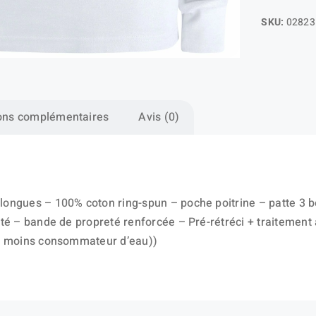
SKU:
02823
ons complémentaires
Avis (0)
ongues – 100% coton ring-spun – poche poitrine – patte 3 b
ôté – bande de propreté renforcée – Pré-rétréci + traitemen
nt moins consommateur d’eau))