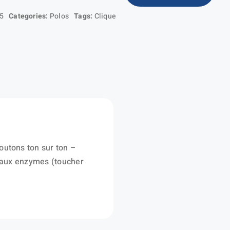
de
Basic
5
Categories:
Polos
Tags:
Clique
Polo
LS
Pocket
outons ton sur ton –
t aux enzymes (toucher