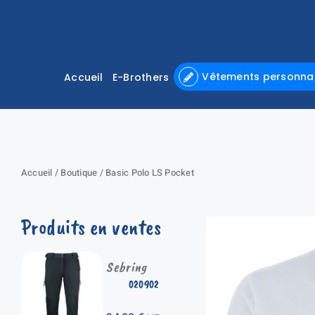
Passer
au
contenu
Vêtements personnal
Accueil
E-Brothers
Accueil
/
Boutique
/
Basic Polo LS Pocket
Produits en ventes
Sebring
020902