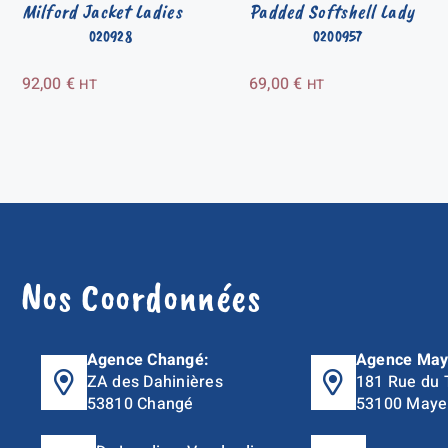
Milford Jacket Ladies
Padded Softshell Lady
020928
0200957
92,00
€
69,00
€
HT
HT
Nos Coordonnées
Agence Changé:
Agence May
ZA des Dahinières
181 Rue du 
53810 Changé
53100 Maye