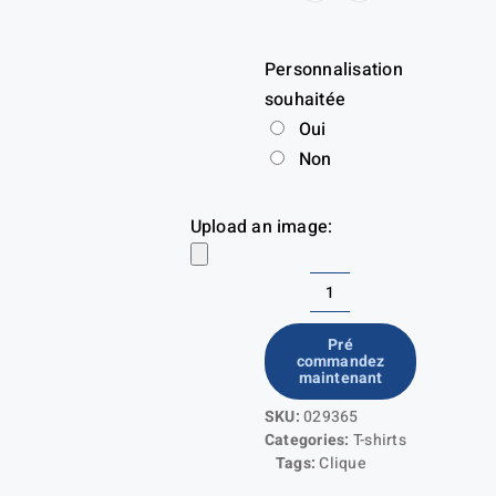
Personnalisation
souhaitée
Oui
Non
Upload an image:
quantité
de
Pré
commandez
Classic
maintenant
OC-
SKU:
029365
T
Categories:
T-shirts
Ladies
Tags:
Clique