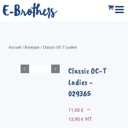
Passer
au
contenu
Accueil
/
Boutique
/
Classic OC-T Ladies
Classic OC-T
Ladies
-
029365
–
11,00
€
Plage
HT
13,90
€
de