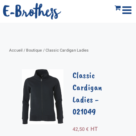
Passer
au
contenu
Accueil
/
Boutique
/
Classic Cardigan Ladies
Classic
Cardigan
Ladies
-
021049
HT
42,50
€