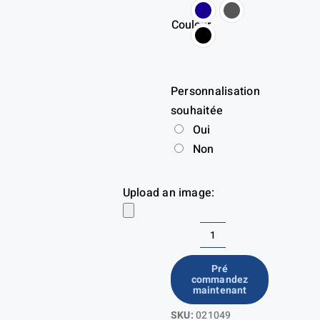
Couleur
Personnalisation
souhaitée
Oui
Non
Upload an image:
quantité
de
Pré
commandez
Classic
maintenant
Cardigan
SKU:
021049