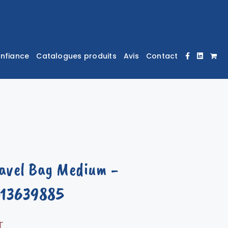
onfiance
Catalogues produits
Avis
Contact
ravel Bag Medium
-
413639885
T