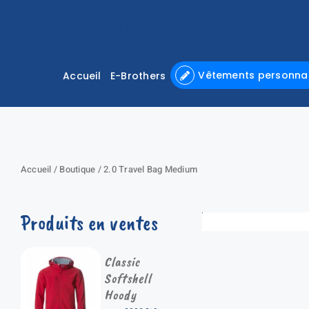
Passer
au
contenu
Vêtements personnal
Accueil
E-Brothers
Accueil
/
Boutique
/
2.0 Travel Bag Medium
Produits en ventes
Classic
Softshell
Hoody