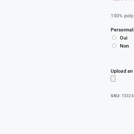
100% polye
Personnal
Oui
Non
Upload an
SKU:
73324