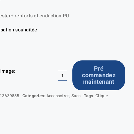
ster+ renforts et enduction PU
isation souhaitée
Pré
 image:
commandez
quantité
maintenant
de
2.0
13639885
Categories:
Accessoires
,
Sacs
Tags:
Clique
Travel
Bag
Medium