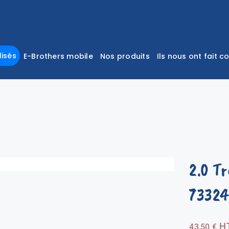
isés
E-Brothers mobile
Nos produits
Ils nous ont fait c
2.0 T
7332
H
43,50
€