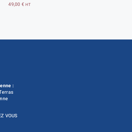
49,00
€
HT
enne :
Terras
nne
EZ VOUS