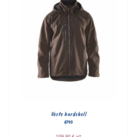
Veste hardshell
4790
109,90
€
HT