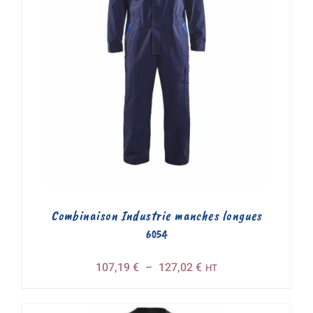
Combinaison Industrie manches longues
6054
Plage
107,19
€
–
127,02
€
HT
de
prix :