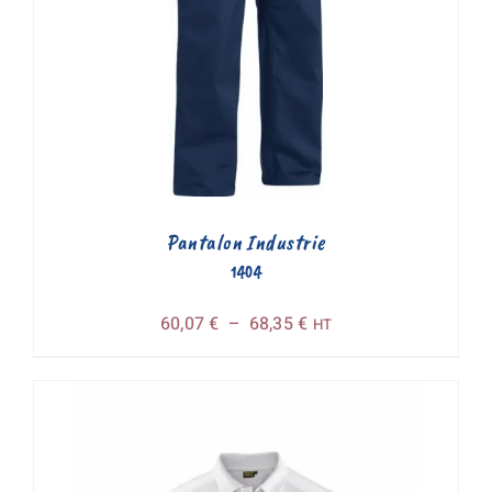
Pantalon Industrie
1404
Plage
60,07
€
–
68,35
€
HT
de
prix :
60,07 €
à
68,35 €