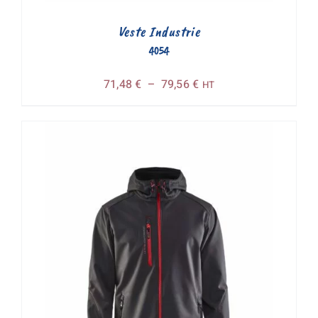
Veste Industrie
4054
Plage
71,48
€
–
79,56
€
HT
de
prix :
71,48 €
à
79,56 €