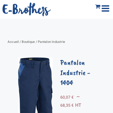
Passer
au
contenu
Accueil
/
Boutique
/
Pantalon Industrie
Pantalon
Industrie
-
1404
–
60,07
€
Plage
HT
68,35
€
de