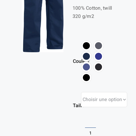
100% Cotton, twill
prix :
320 g/m2
60,07 €
à
68,35 €
Couleur
Taille