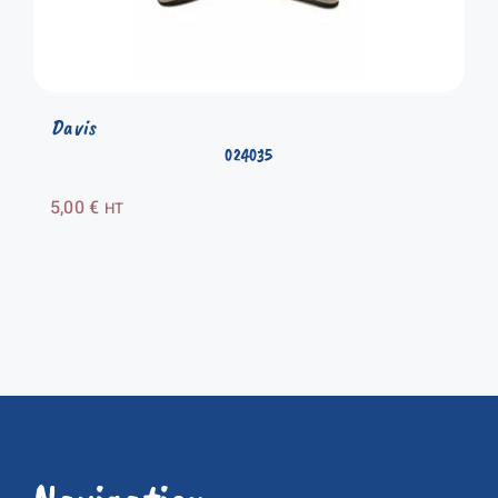
Davis
024035
5,00
€
HT