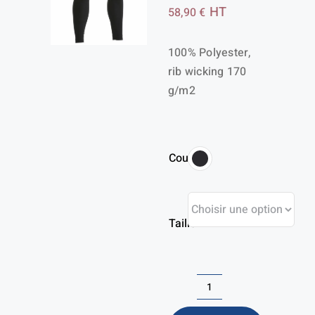
HT
58,90
€
100% Polyester,
rib wicking 170
g/m2
Couleur
Taille
quantité
de