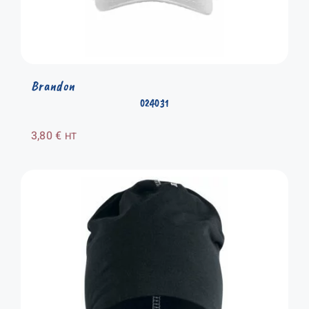
Brandon
024031
3,80
€
HT