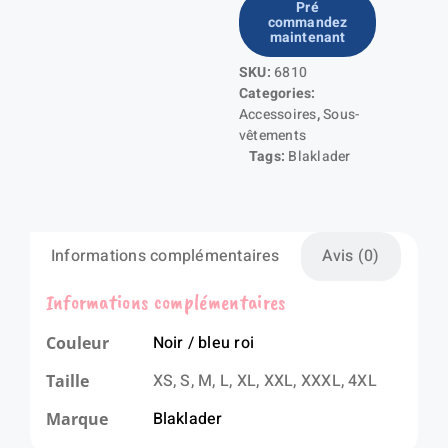
Pré
commandez
Ensemble
maintenant
sous-
SKU:
6810
vêtements
Categories:
LIGHT
Accessoires
,
Sous-
vêtements
Tags:
Blaklader
Informations complémentaires
Avis (0)
Informations complémentaires
Noir / bleu roi
Couleur
XS, S, M, L, XL, XXL, XXXL, 4XL
Taille
Blaklader
Marque