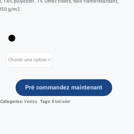
, 14% polyester, 1% Other fibers, twill flameretardant,
 350 g/m2
Pré commandez maintenant
ntité
Categories:
Vestes
Tags:
Blaklader
ste
ardant-
amme