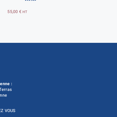
55,00
€
HT
enne :
Terras
nne
EZ VOUS