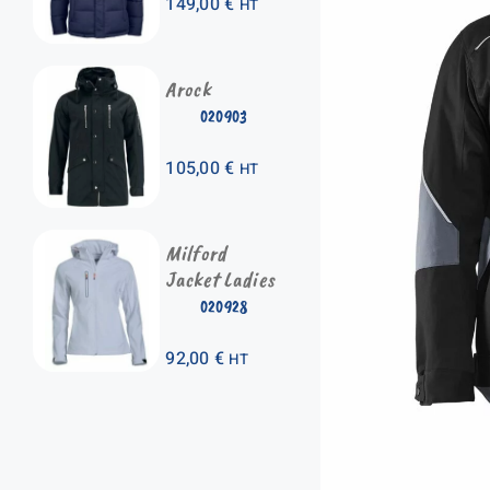
149,00
€
HT
Arock
020903
105,00
€
HT
Milford
Jacket Ladies
020928
92,00
€
HT