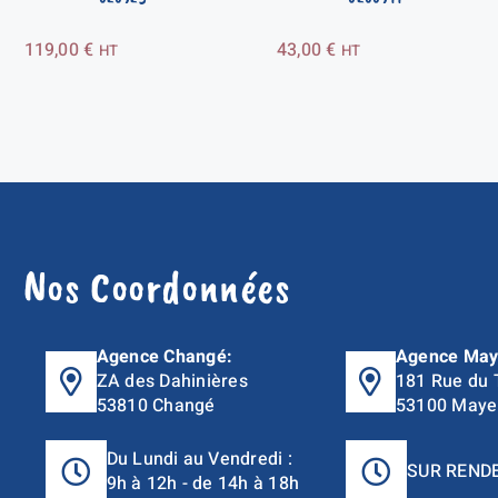
119,00
€
43,00
€
HT
HT
Nos Coordonnées
Agence Changé:
Agence May
ZA des Dahinières
181 Rue du 
53810 Changé
53100 Maye
Du Lundi au Vendredi :
SUR REND
9h à 12h - de 14h à 18h