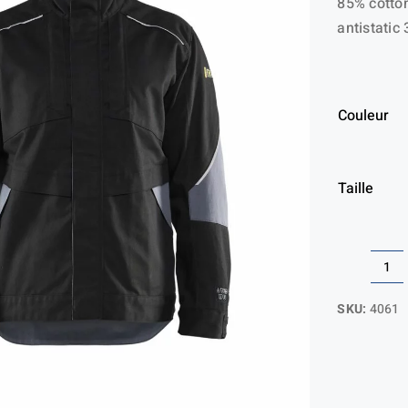
85% cotton
antistatic
Couleur
Taille
qua
de
SKU:
4061
Ve
ret
fl