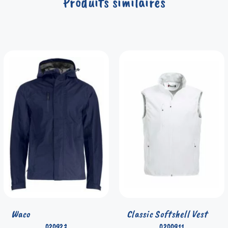
Produits similaires
Waco
Classic Softshell Vest
020923
0200911