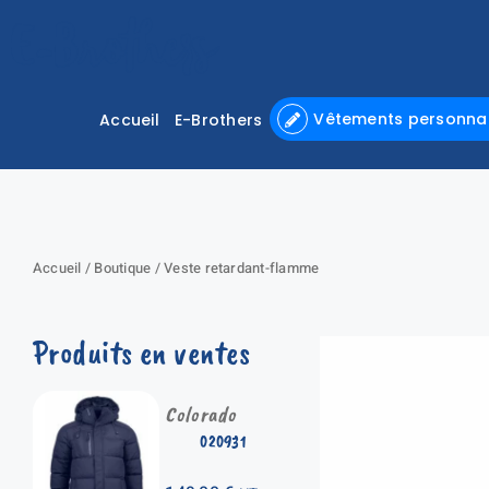
Passer
au
contenu
Vêtements personnal
Accueil
E-Brothers
Accueil
/
Boutique
/
Veste retardant-flamme
Produits en ventes
Colorado
020931