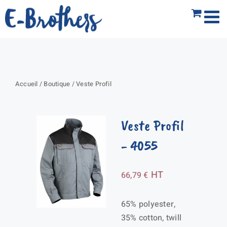
Passer
au
contenu
Accueil
/
Boutique
/
Veste Profil
Veste Profil
- 4055
HT
66,79
€
65% polyester,
35% cotton, twill