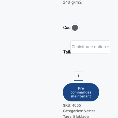
240 g/m2
Couleur
Taille
quantité
de
Pré
commandez
Veste
maintenant
Profil
SKU:
4055
Categories:
Vestes
Tags:
Blaklader