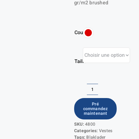
gr/m2 brushed
Couleur
Taille
quantité
de
Pré
commandez
Veste
maintenant
Hiver
SKU:
4800
Categories:
Vestes
Tags:
Blaklader