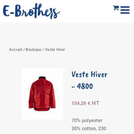
Passer
au
contenu
Accueil
/
Boutique
/
Veste Hiver
Veste Hiver
- 4800
HT
104,29
€
70% polyester
30% cotton, 230