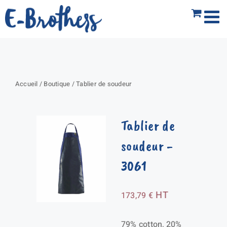
Passer
au
contenu
Accueil
/
Boutique
/
Tablier de soudeur
Tablier de
soudeur
-
3061
HT
173,79
€
79% cotton, 20%