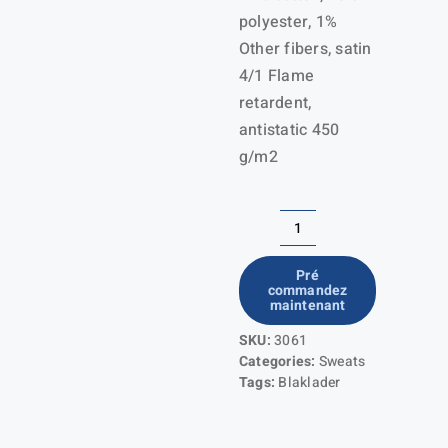
polyester, 1%
Other fibers, satin
4/1 Flame
retardent,
antistatic 450
g/m2
quantité
de
Pré
commandez
Tablier
maintenant
de
SKU:
3061
soudeur
Categories:
Sweats
Tags:
Blaklader