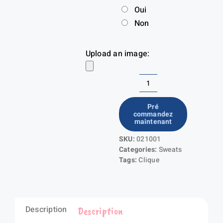
Oui
Non
Upload an image:
quantité
de
Pré
commandez
Premium
maintenant
OC
SKU:
021001
Roundneck
Categories:
Sweats
Ladies
Tags:
Clique
Description
Description