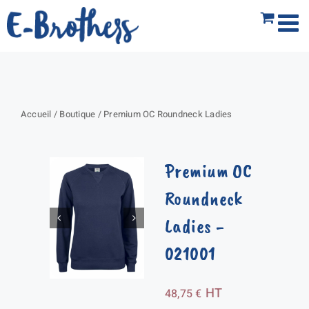
Passer
au
contenu
Accueil
/
Boutique
/
Premium OC Roundneck Ladies
Premium OC
Roundneck
Ladies
-
021001
HT
48,75
€