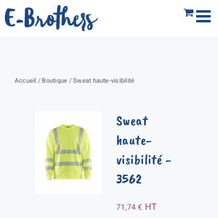
Passer
au
contenu
Accueil
/
Boutique
/
Sweat haute-visibilité
Sweat
haute-
visibilité
-
3562
HT
71,74
€