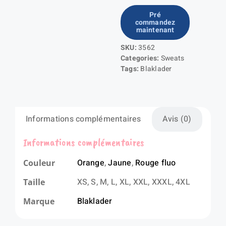
de
Pré
commandez
Sweat
maintenant
haute-
SKU:
3562
visibilité
Categories:
Sweats
Tags:
Blaklader
Informations complémentaires
Avis (0)
Informations complémentaires
Orange
,
Jaune
,
Rouge fluo
Couleur
XS, S, M, L, XL, XXL, XXXL, 4XL
Taille
Blaklader
Marque