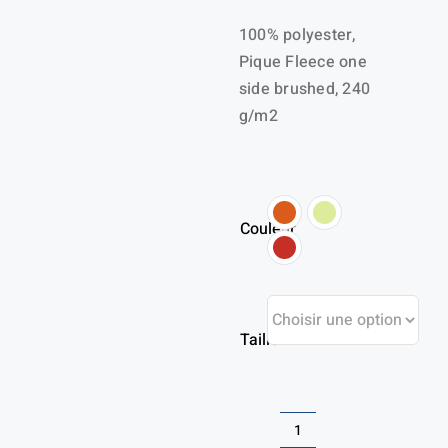
100% polyester,
Pique Fleece one
side brushed, 240
g/m2
Couleur
Taille
quantité