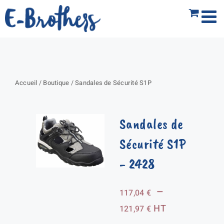
Passer
au
contenu
Accueil
/
Boutique
/
Sandales de Sécurité S1P
Sandales de
Sécurité S1P
- 2428
–
117,04
€
Plage
HT
121,97
€
de