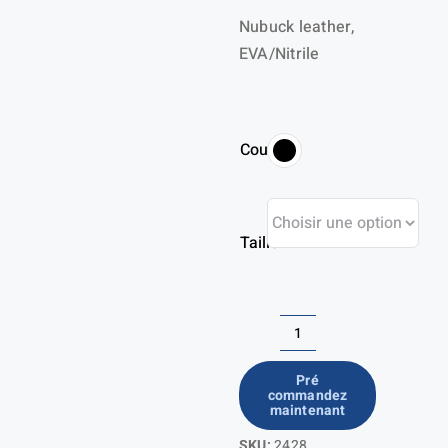
Nubuck leather,
prix :
EVA/Nitrile
117,04 €
à
121,97 €
Couleur
Taille
quantité
de
Pré
commandez
Sandales
maintenant
de
SKU:
2428