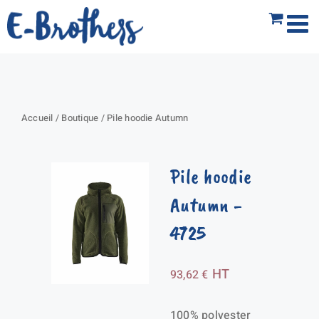
Passer
au
contenu
Accueil
/
Boutique
/
Pile hoodie Autumn
Pile hoodie
Autumn
-
4725
HT
93,62
€
100% polyester