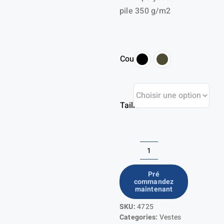
pile 350 g/m2
Couleur
Taille
quantité
de
Pré
commandez
Pile
maintenant
hoodie
SKU:
4725
Autumn
Categories:
Vestes