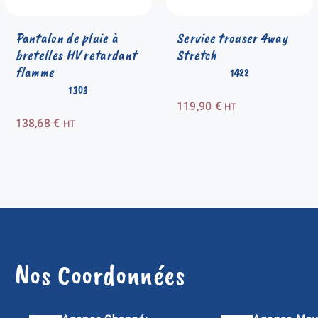
Pantalon de pluie à
Service trouser 4way
bretelles HV retardant
Stretch
flamme
1422
1303
119,90
€
HT
138,68
€
HT
Nos Coordonnées