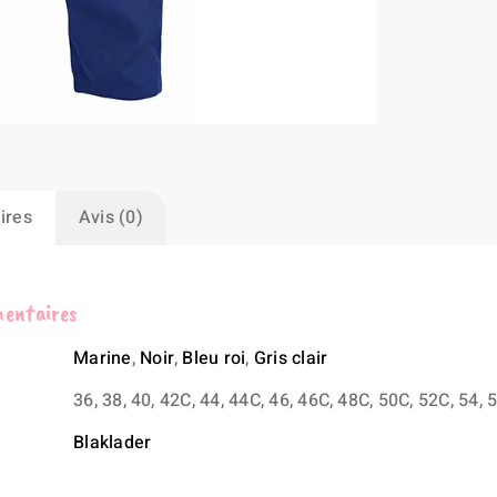
ires
Avis (0)
mentaires
Marine
,
Noir
,
Bleu roi
,
Gris clair
36, 38, 40, 42C, 44, 44C, 46, 46C, 48C, 50C, 52C, 54, 
Blaklader