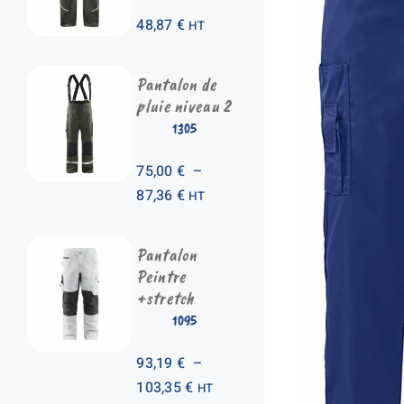
48,87
€
HT
Pantalon de
pluie niveau 2
1305
75,00
€
–
Plage
87,36
€
HT
de
prix :
Pantalon
75,00 €
Peintre
à
+stretch
87,36 €
1095
93,19
€
–
Plage
103,35
€
HT