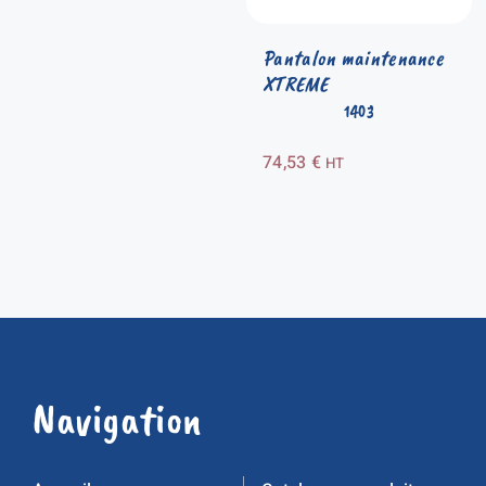
Pantalon maintenance
XTREME
1403
74,53
€
HT
Navigation