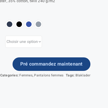
ter, 35% cotton, twill 240 g/m2
Pré commandez maintenant
ntité
Categories:
Femmes
,
Pantalons femmes
Tags:
Blaklader
ntalon
intenance
mme