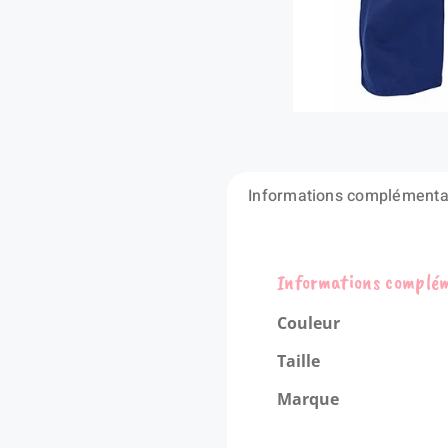
de
prix :
93,19 €
à
103,35 €
Informations complémenta
Informations complé
Couleur
Taille
Marque