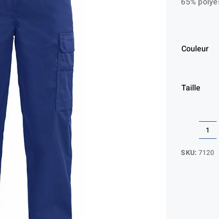
65% polyes
Couleur
Taille
qua
de
SKU:
7120
Pa
ma
fe