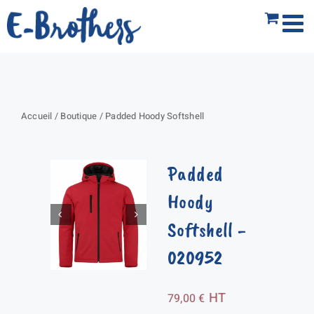
Passer
au
contenu
Accueil
/
Boutique
/
Padded Hoody Softshell
Padded
Hoody
Softshell
-
020952
HT
79,00
€