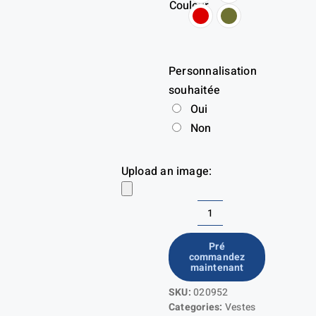
Couleur
Personnalisation
souhaitée
Oui
Non
Upload an image:
quantité
de
Pré
commandez
Padded
maintenant
Hoody
SKU:
020952
Softshell
Categories:
Vestes