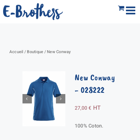
Passer
au
contenu
Accueil
/
Boutique
/
New Conway
New Conway
- 028222
HT
27,00
€
100% Coton.