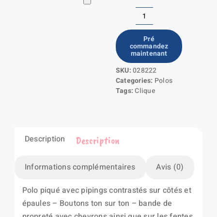
quantité
de
Pré
commandez
New
maintenant
Conway
SKU:
028222
Categories:
Polos
Tags:
Clique
Description
Description
Informations complémentaires
Avis (0)
Polo piqué avec pipings contrastés sur côtés et
épaules – Boutons ton sur ton – bande de
propreté avec chevrons ainsi que sur les fentes