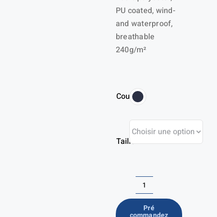
PU coated, wind-
and waterproof,
breathable
240g/m²
Couleur
Taille
quantité
de
Pré
commandez
Manteau