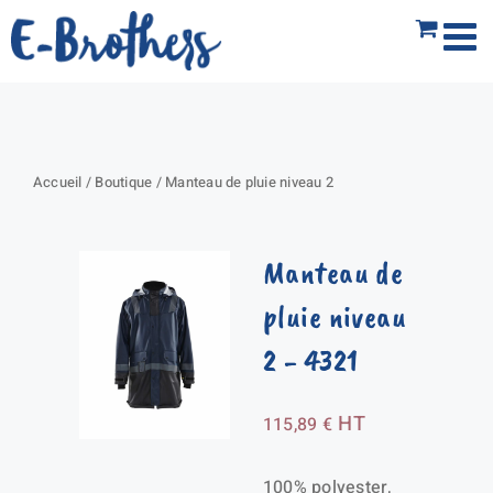
Passer
au
contenu
Accueil
/
Boutique
/
Manteau de pluie niveau 2
Manteau de
pluie niveau
2
- 4321
HT
115,89
€
100% polyester,