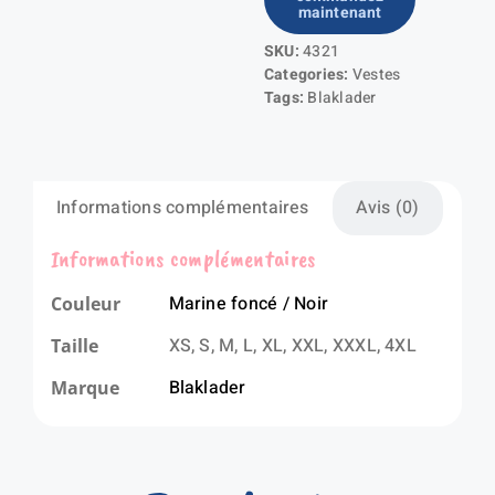
maintenant
de
SKU:
4321
pluie
Categories:
Vestes
niveau
Tags:
Blaklader
2
Informations complémentaires
Avis (0)
Informations complémentaires
Marine foncé / Noir
Couleur
XS, S, M, L, XL, XXL, XXXL, 4XL
Taille
Blaklader
Marque