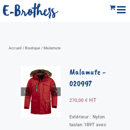
Passer
au
contenu
Accueil
/
Boutique
/
Malamute
Malamute
-
020997
HT
270,00
€
Extérieur : Nylon
taslan 189T avec