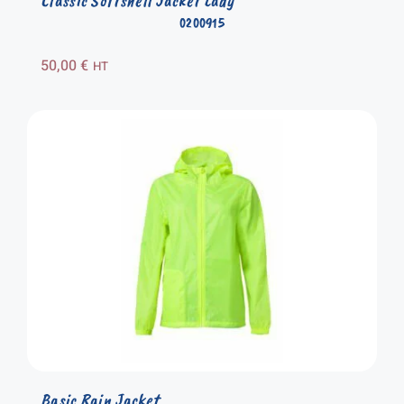
Classic Softshell Jacket Lady
0200915
50,00
€
HT
Basic Rain Jacket