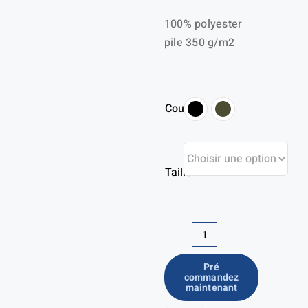
100% polyester
pile 350 g/m2
Couleur
Taille
quantité
de
Pré
commandez
Ladies
maintenant
Pile