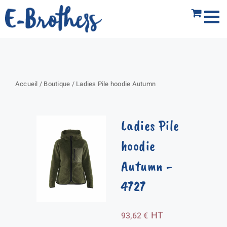
Passer
au
contenu
Accueil
/
Boutique
/
Ladies Pile hoodie Autumn
Ladies Pile
hoodie
Autumn
-
4727
HT
93,62
€