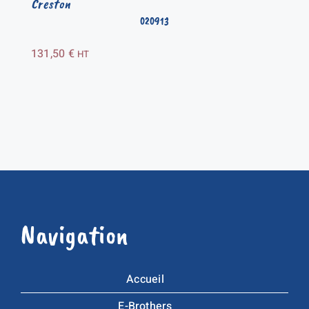
Creston
020913
131,50
€
HT
Navigation
Accueil
E-Brothers