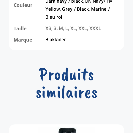
Dark navy / black
,
DK Navy/ Hv
Couleur
Yellow
,
Grey / Black
,
Marine /
Bleu roi
XS, S, M, L, XL, XXL, XXXL
Taille
Blaklader
Marque
Produits
similaires