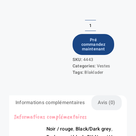
quantité
de
Pré
commandez
Industry
maintenant
jacket
SKU:
4443
stretch
Categories:
Vestes
Women
Tags:
Blaklader
Informations complémentaires
Avis (0)
Informations complémentaires
Noir / rouge
,
Black/Dark grey
,