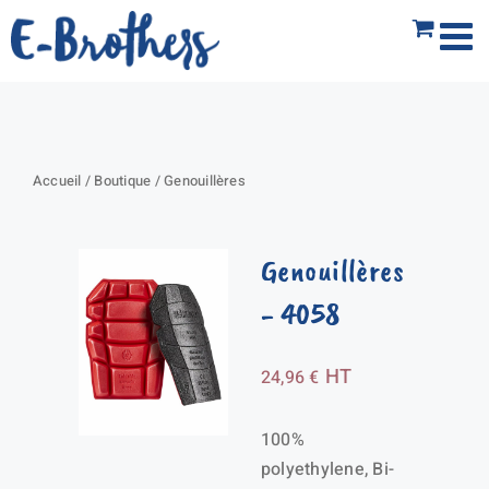
Passer
au
contenu
Accueil
/
Boutique
/
Genouillères
Genouillères
- 4058
HT
24,96
€
100%
polyethylene, Bi-