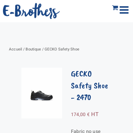
Passer
au
contenu
Accueil
/
Boutique
/
GECKO Safety Shoe
GECKO
Safety Shoe
- 2470
HT
174,00
€
Fabric no use