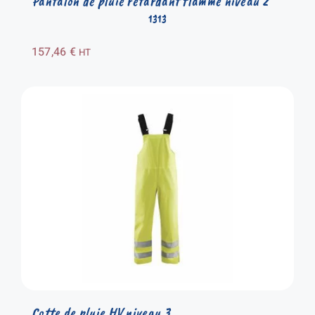
Pantalon de pluie retardant flamme niveau 2
1313
157,46
€
HT
Cotte de pluie HV niveau 3