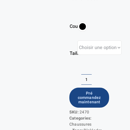
Couleur
Taille
quantité
de
Pré
commandez
GECKO
maintenant
Safety
SKU:
2470
Shoe
Categories:
Chaussures