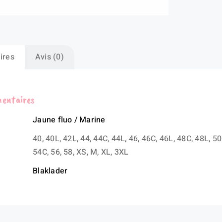
ma
Mu
ires
Avis (0)
mentaires
Jaune fluo / Marine
40, 40L, 42L, 44, 44C, 44L, 46, 46C, 46L, 48C, 48L, 50
54C, 56, 58, XS, M, XL, 3XL
Blaklader