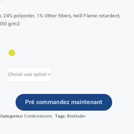
, 24% polyester, 1% Other fibers, twill Flame retardent,
 350 g/m2
Pré commandez maintenant
ntité
Categories:
Combinaisons
Tags:
Blaklader
mbinaison
ns-