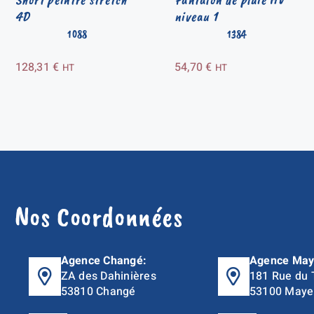
4D
niveau 1
1088
1384
128,31
€
54,70
€
HT
HT
Nos Coordonnées
Agence Changé:
Agence May
ZA des Dahinières
181 Rue du 
53810 Changé
53100 Maye