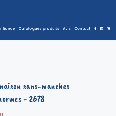
onfiance
Catalogues produits
Avis
Contact
naison sans-manches
normes
- 2678
HT