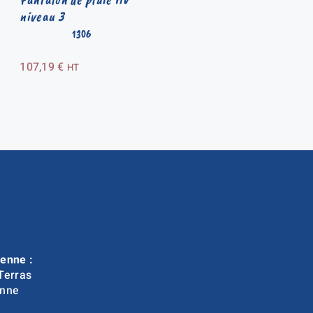
niveau 3
1306
107,19
€
HT
enne :
Terras
nne