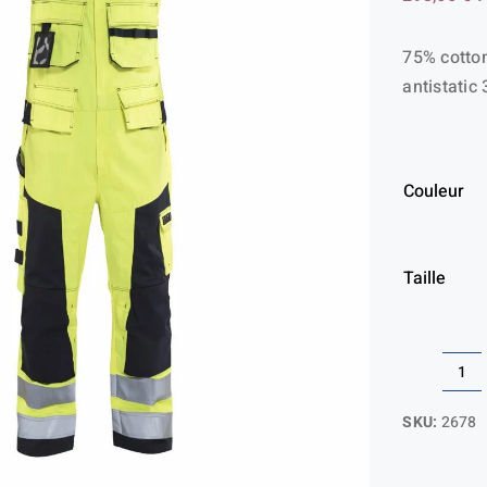
75% cotton
antistatic
Couleur
Taille
qua
de
SKU:
2678
Co
sa