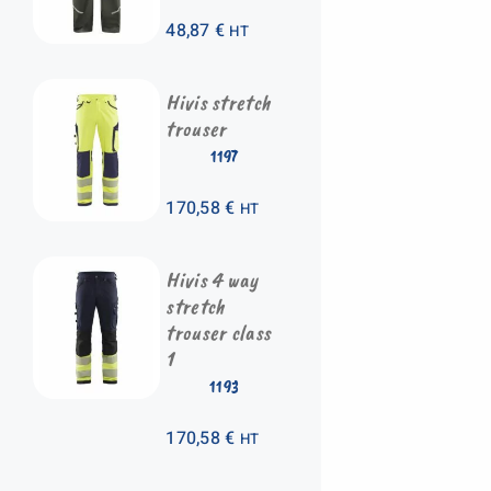
48,87
€
HT
Hivis stretch
trouser
1197
170,58
€
HT
Hivis 4 way
stretch
trouser class
1
1193
170,58
€
HT