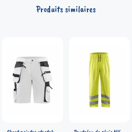
Produits similaires
Short peintre stretch
Pantalon de pluie HV