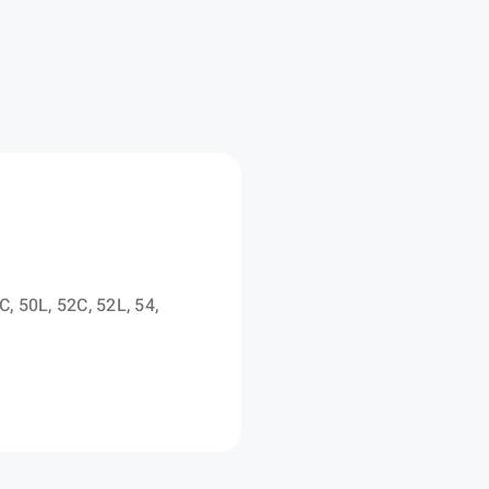
nches
ltinormes
C, 50L, 52C, 52L, 54,