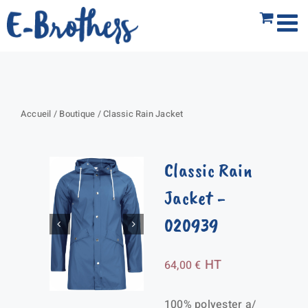
Passer
au
contenu
Accueil
/
Boutique
/
Classic Rain Jacket
Classic Rain
Jacket
-
020939
HT
64,00
€
100% polyester a/