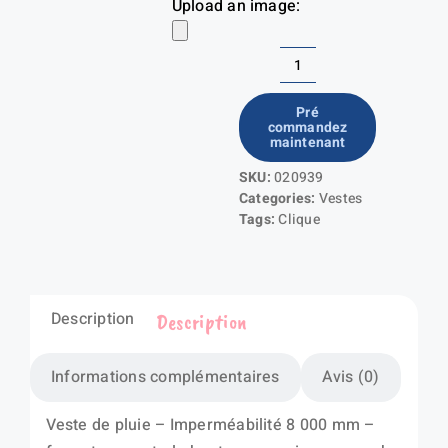
Upload an image:
quantité
de
Pré
commandez
Classic
maintenant
Rain
SKU:
020939
Jacket
Categories:
Vestes
Tags:
Clique
Description
Description
Informations complémentaires
Avis (0)
Veste de pluie – Imperméabilité 8 000 mm –