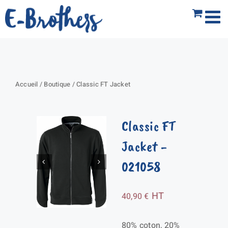
Passer
au
contenu
Accueil
/
Boutique
/
Classic FT Jacket
Classic FT
Jacket
-
021058
HT
40,90
€
80% coton, 20%