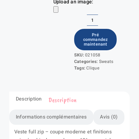
Upload an image:
quantité
de
Pré
commandez
Classic
maintenant
FT
SKU:
021058
Jacket
Categories:
Sweats
Tags:
Clique
Description
Description
Informations complémentaires
Avis (0)
Veste full zip – coupe moderne et finitions