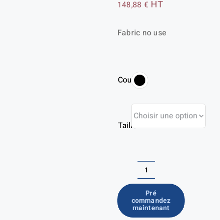
Plage
HT
148,88
€
de
Fabric no use
prix :
121,16 €
à
Couleur
148,88 €
Taille
quantité
de
Pré
commandez
Chaussures
maintenant
de