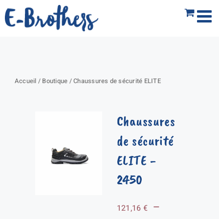
Passer
au
contenu
Accueil
/
Boutique
/
Chaussures de sécurité ELITE
Chaussures
de sécurité
ELITE
-
2450
–
121,16
€