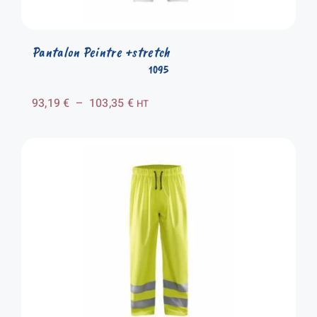
Pantalon Peintre +stretch
1095
Plage
93,19
€
–
103,35
€
HT
de
prix :
93,19 €
à
103,35 €