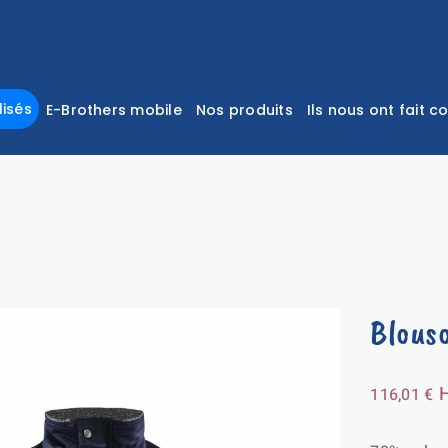
isés
E-Brothers mobile
Nos produits
Ils nous ont fait c
Blous
116,01
€