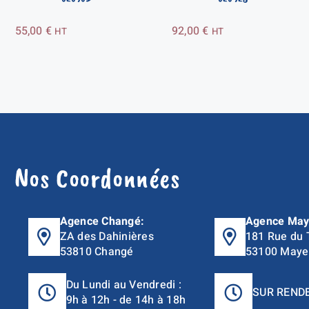
55,00
€
92,00
€
HT
HT
Nos Coordonnées
Agence Changé:
Agence May
ZA des Dahinières
181 Rue du 
53810 Changé
53100 Maye
Du Lundi au Vendredi :
SUR REND
9h à 12h - de 14h à 18h