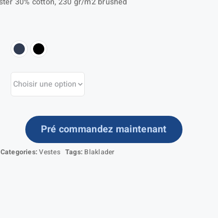
ster 30% cotton, 230 gr/m2 brushed
Pré commandez maintenant
ntité
Categories:
Vestes
Tags:
Blaklader
ouson
ote
ublé