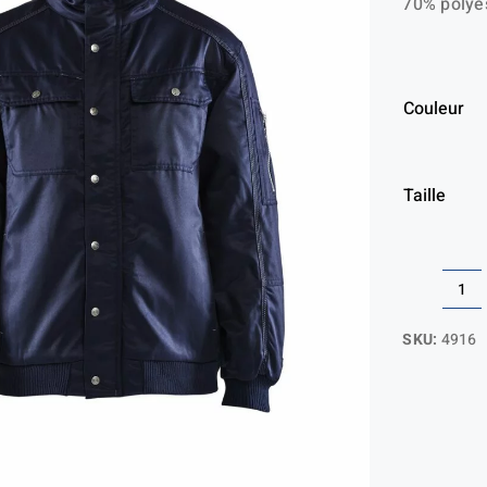
70% polye
Couleur
Taille
qua
de
SKU:
4916
Bl
pil
do