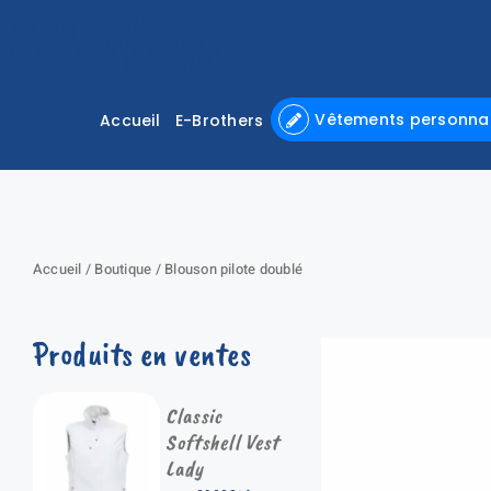
Passer
au
contenu
Vêtements personnal
Accueil
E-Brothers
Accueil
/
Boutique
/
Blouson pilote doublé
Produits en ventes
Classic
Softshell Vest
Lady