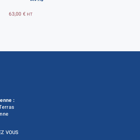
63,00
€
HT
enne :
Terras
nne
EZ VOUS