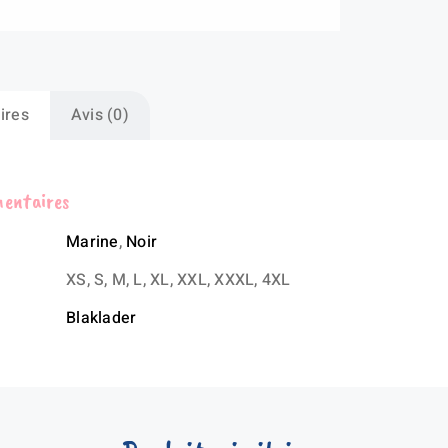
ires
Avis (0)
mentaires
Marine
,
Noir
XS, S, M, L, XL, XXL, XXXL, 4XL
Blaklader