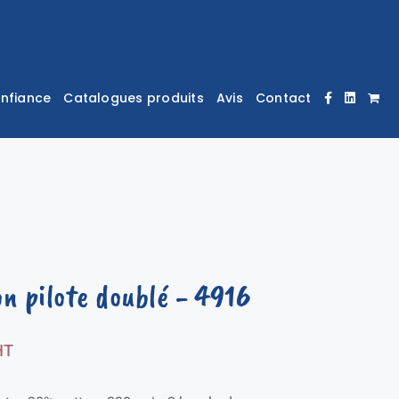
onfiance
Catalogues produits
Avis
Contact
on pilote doublé
- 4916
HT