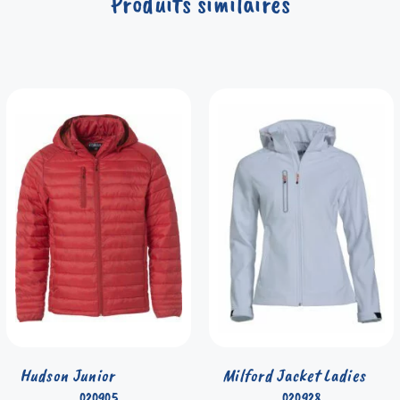
Produits similaires
Hudson Junior
Milford Jacket Ladies
020905
020928