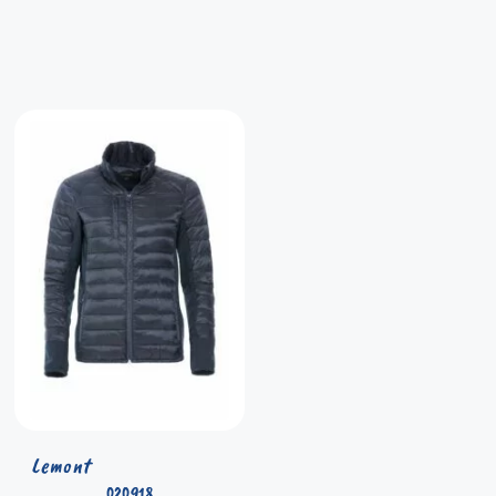
Lemont
020918