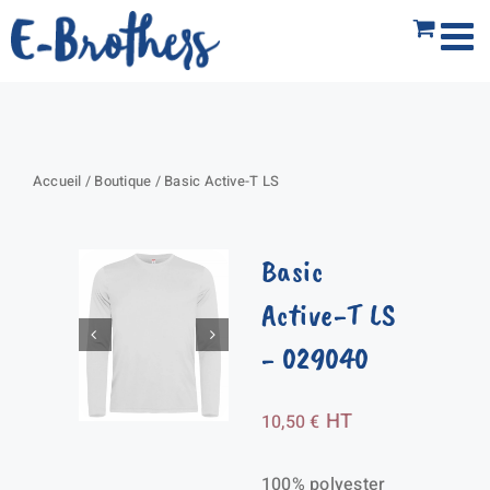
Passer
au
contenu
Accueil
/
Boutique
/
Basic Active-T LS
Basic
Active-T LS
- 029040
HT
10,50
€
100% polyester