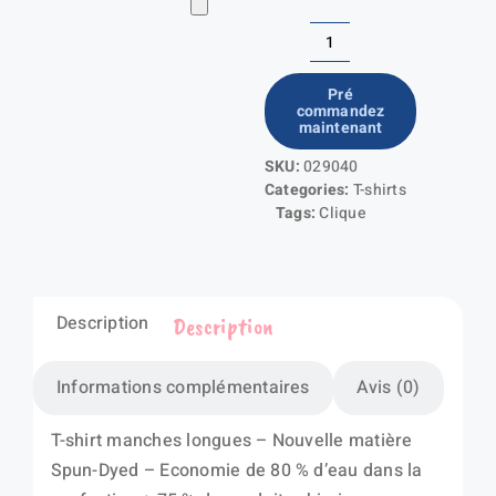
quantité
de
Pré
commandez
Basic
maintenant
Active-
SKU:
029040
T
Categories:
T-shirts
LS
Tags:
Clique
Description
Description
Informations complémentaires
Avis (0)
T-shirt manches longues – Nouvelle matière
Spun-Dyed – Economie de 80 % d’eau dans la